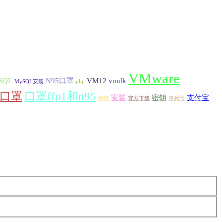
VMware
SQL
N95口罩
VM12
vmdk
MySQL安装
php
口罩
口罩ffp1和n95
安装
密钥
支付宝
壁纸
官方下载
序列号