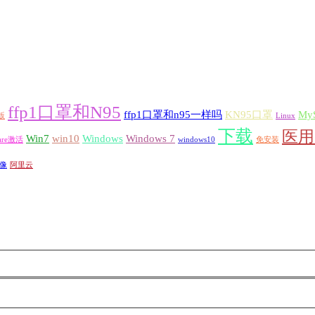
ffp1口罩和N95
ffp1口罩和n95一样吗
KN95口罩
My
版
Linux
下载
医用
Win7
win10
Windows
Windows 7
are激活
windows10
免安装
像
阿里云