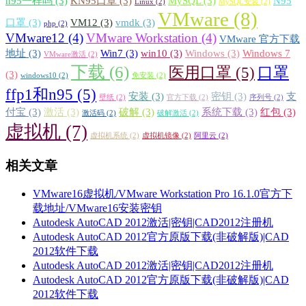
n95一样吗
(3)
KN95口罩
(3)
MySQL
(3)
N95
Linux
(2)
MySQL安装
(2)
VMware
(8)
口罩
(3)
VM12
(3)
vmdk
(3)
php
(2)
VMware12
(4)
VMware Workstation
(4)
VMware 官方下载
地址
(3)
Win7
(3)
win10
(3)
Windows
(3)
Windows 7
VMware激活
(2)
下载
(6)
医用口罩
(5)
口罩
(3)
windows10
(2)
免安装
(2)
ffp1和n95
(5)
安装
(3)
密钥
(3)
支
壁纸
(2)
官方下载
(2)
序列号
(2)
付宝
(3)
激活
(3)
破解
(3)
系统下载
(3)
红包
(3)
激活码
(2)
破解激活
(2)
虚拟机
(7)
虚拟机系统
(2)
虚拟机镜像
(2)
阿里云
(2)
相关文章
VMware16虚拟机/VMware Workstation Pro 16.1.0官方下
载地址/VMware16安装密钥
Autodesk AutoCAD 2012激活|密钥|CAD2012注册机
Autodesk AutoCAD 2012官方原版下载(非破解版)|CAD
2012软件下载
Autodesk AutoCAD 2012激活|密钥|CAD2012注册机
Autodesk AutoCAD 2012官方原版下载(非破解版)|CAD
2012软件下载