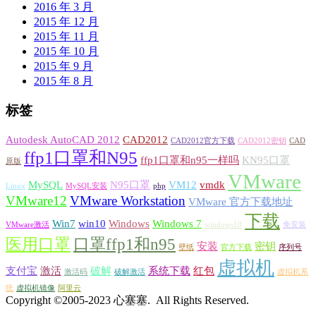
2016 年 3 月
2015 年 12 月
2015 年 11 月
2015 年 10 月
2015 年 9 月
2015 年 8 月
标签
Autodesk AutoCAD 2012
CAD2012
CAD2012官方下载
CAD2012密钥
CAD
ffp1口罩和N95
ffp1口罩和n95一样吗
KN95口罩
原版
VMware
MySQL
N95口罩
VM12
vmdk
Linux
MySQL安装
php
VMware12
VMware Workstation
VMware 官方下载地址
下载
Win7
win10
Windows
Windows 7
VMware激活
windows10
免安装
医用口罩
口罩ffp1和n95
安装
密钥
壁纸
官方下载
序列号
虚拟机
支付宝
激活
破解
系统下载
红包
激活码
破解激活
虚拟机系
统
虚拟机镜像
阿里云
Copyright ©2005-2023 心塞塞. All Rights Reserved.