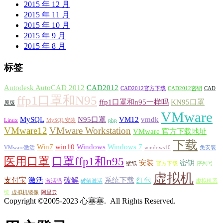
2015 年 12 月
2015 年 11 月
2015 年 10 月
2015 年 9 月
2015 年 8 月
标签
Autodesk AutoCAD 2012
CAD2012
CAD2012官方下载
CAD2012密钥
CAD
ffp1口罩和N95
ffp1口罩和n95一样吗
KN95口罩
原版
VMware
MySQL
N95口罩
VM12
vmdk
Linux
MySQL安装
php
VMware12
VMware Workstation
VMware 官方下载地址
下载
Win7
win10
Windows
Windows 7
VMware激活
windows10
免安装
医用口罩
口罩ffp1和n95
安装
密钥
壁纸
官方下载
序列号
虚拟机
支付宝
激活
破解
系统下载
红包
激活码
破解激活
虚拟机系
统
虚拟机镜像
阿里云
Copyright ©2005-2023 心塞塞. All Rights Reserved.