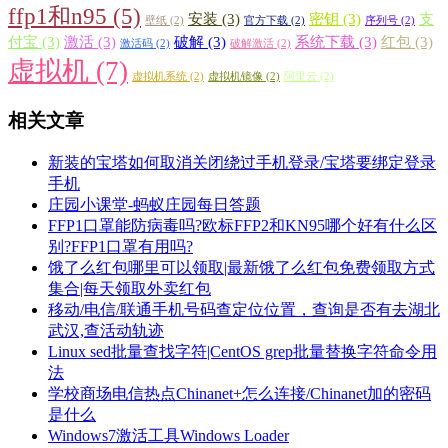
ffp1和n95
(5)
安装
(3)
密钥
(3)
支
壁纸
(2)
官方下载
(2)
序列号
(2)
付宝
(3)
激活
(3)
破解
(3)
系统下载
(3)
红包
(3)
激活码
(2)
破解激活
(2)
虚拟机
(7)
虚拟机系统
(2)
虚拟机镜像
(2)
阿里云
(2)
相关文章
新装的宝塔如何取消关闭绕过手机登录/宝塔要绑定登录
手机
庄园小课堂-蚂蚁庄园每日答题
FFP1口罩能防病毒吗?欧标FFP2和KN95哪个好有什么区
别?FFP1口罩有用吗?
饿了么红包哪里可以领取|最新饿了么红包免费领取方式
集合|每天领取外卖红包
移动/电信/联通手机号码查定位位置，查询是否有去湖北
武汉,查活动轨迹
Linux sed批量查找字符|CentOS grep批量替换字符命令用
法
学校商场电信热点Chinanet+怎么连接/Chinanet加的密码
是什么
Windows7激活工具Windows Loader