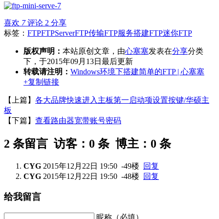
喜欢
7
评论 2
分享
标签：
FTP
FTPServer
FTP传输
FTP服务
搭建FTP
迷你FTP
版权声明：
本站原创文章，由
心塞塞
发表在
分享
分类
下，于2015年09月13日最后更新
转载请注明：
Windows环境下搭建简单的FTP | 心塞塞
+复制链接
【上篇】
各大品牌快速进入主板第一启动项设置按键/华硕主
板
【下篇】
查看路由器宽带账号密码
2 条留言 访客：0 条 博主：0 条
CYG
2015年12月22日 19:50
-49楼
回复
CYG
2015年12月22日 19:50
-48楼
回复
给我留言
昵称（必填）