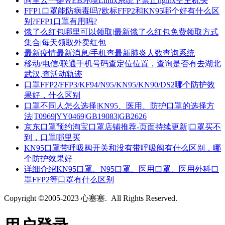
阿里云一键WEB环境Linux系统下禁止nginx空主机头
FFP1口罩能防病毒吗?欧标FFP2和KN95哪个好有什么区
别?FFP1口罩有用吗?
饿了么红包哪里可以领取|最新饿了么红包免费领取方式
集合|每天领取外卖红包
最新疫情最新消息/手机查最新肺炎人数查询系统
移动/电信/联通手机号码查定位位置，查询是否有去湖北
武汉,查活动轨迹
口罩FFP2/FFP3/KF94/N95/KN95/KN90/DS2哪个防护效
果好，什么区别
口罩不同人怎么选择|KN95、医用、防护口罩的选择方
法|T0969|YY0469|GB19083|GB2626
京东口罩预约淘宝口罩店铺推荐-页面持续更新|口罩买不
到，口罩哪里买
KN95口罩带呼吸阀开关和没有带呼吸阀有什么区别，哪
个防护效果好
详细介绍KN95口罩、N95口罩、医用口罩、医用外科口
罩FFP2等口罩有什么区别
Copyright ©2005-2023 心塞塞. All Rights Reserved.