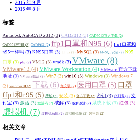
2015 年 9 月
2015 年 8 月
标签
Autodesk AutoCAD 2012
(3)
CAD2012
(3)
CAD2012官方下载
(2)
ffp1口罩和N95
(6)
ffp1口罩和
CAD2012密钥
(2)
CAD原版
(2)
n95一样吗
(3)
KN95口罩
(3)
MySQL
(3)
N95
Linux
(2)
MySQL安装
(2)
VMware
(8)
口罩
(3)
VM12
(3)
vmdk
(3)
php
(2)
VMware12
(4)
VMware Workstation
(4)
VMware 官方下载
地址
(3)
Win7
(3)
win10
(3)
Windows
(3)
Windows 7
VMware激活
(2)
下载
(6)
医用口罩
(5)
口罩
(3)
windows10
(2)
免安装
(2)
ffp1和n95
(5)
安装
(3)
密钥
(3)
支
壁纸
(2)
官方下载
(2)
序列号
(2)
付宝
(3)
激活
(3)
破解
(3)
系统下载
(3)
红包
(3)
激活码
(2)
破解激活
(2)
虚拟机
(7)
虚拟机系统
(2)
虚拟机镜像
(2)
阿里云
(2)
相关文章