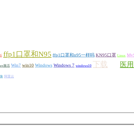
ffp1口罩和N95
ffp1口罩和n95一样吗
KN95口罩
My
版
Linux
下载
医用
Win7
win10
Windows
Windows 7
are激活
windows10
免安装
像
阿里云