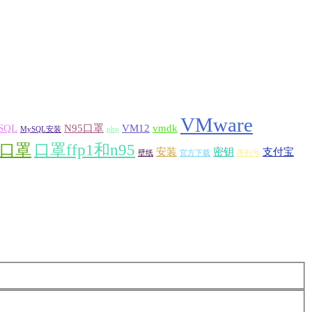
VMware
SQL
N95口罩
VM12
vmdk
MySQL安装
php
口罩
口罩ffp1和n95
安装
密钥
支付宝
壁纸
官方下载
序列号